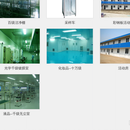
百级洁净棚
采样车
彩钢板活
光学千级镀膜室
化妆品--十万级
活动房
液晶--千级无尘室