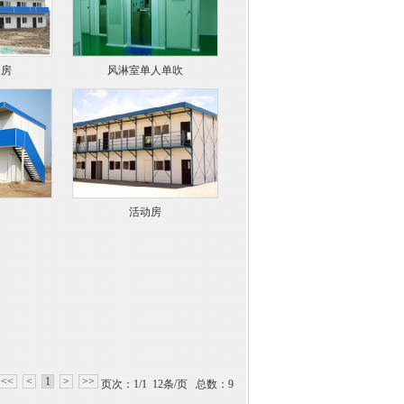
动房
风淋室单人单吹
活动房
<<
<
1
>
>>
页次：1/1 12条/页 总数：9